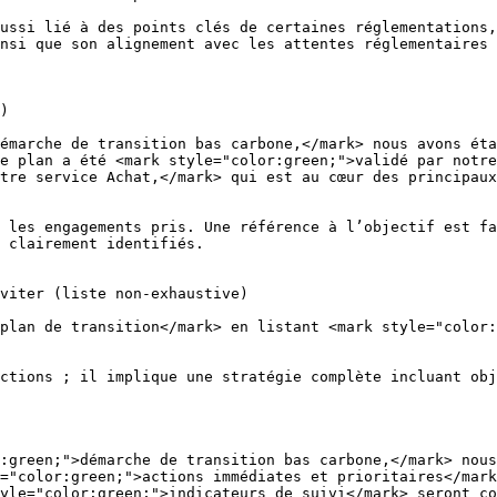
ussi lié à des points clés de certaines réglementations,
nsi que son alignement avec les attentes réglementaires 
)

émarche de transition bas carbone,</mark> nous avons éta
e plan a été <mark style="color:green;">validé par notre
tre service Achat,</mark> qui est au cœur des principaux
 les engagements pris. Une référence à l’objectif est fa
 clairement identifiés.

viter (liste non-exhaustive)

plan de transition</mark> en listant <mark style="color:
ctions ; il implique une stratégie complète incluant obj
:green;">démarche de transition bas carbone,</mark> nous
="color:green;">actions immédiates et prioritaires</mark
yle="color:green;">indicateurs de suivi</mark> seront co