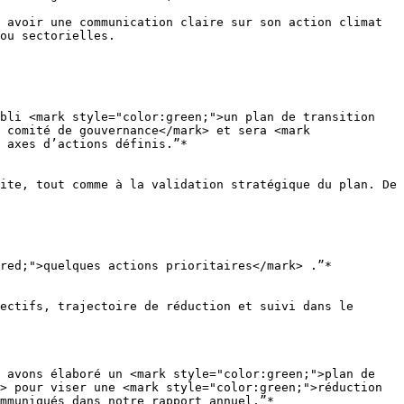
 avoir une communication claire sur son action climat 
ou sectorielles.

bli <mark style="color:green;">un plan de transition 
 comité de gouvernance</mark> et sera <mark 
 axes d’actions définis.”*

ite, tout comme à la validation stratégique du plan. De 
red;">quelques actions prioritaires</mark> .”*

ectifs, trajectoire de réduction et suivi dans le 
 avons élaboré un <mark style="color:green;">plan de 
> pour viser une <mark style="color:green;">réduction 
mmuniqués dans notre rapport annuel.”*
